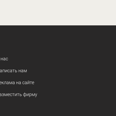
 нас
аписать нам
еклама на сайте
азместить фирму