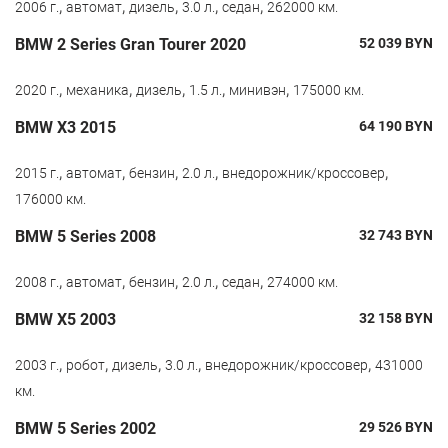
,
,
,
,
,
2006 г.
автомат
дизель
3.0 л.
седан
262000 км.
BMW 2 Series Gran Tourer 2020
52 039
BYN
,
,
,
,
,
2020 г.
механика
дизель
1.5 л.
минивэн
175000 км.
BMW X3 2015
64 190
BYN
,
,
,
,
,
2015 г.
автомат
бензин
2.0 л.
внедорожник/кроссовер
176000 км.
BMW 5 Series 2008
32 743
BYN
,
,
,
,
,
2008 г.
автомат
бензин
2.0 л.
седан
274000 км.
BMW X5 2003
32 158
BYN
,
,
,
,
,
2003 г.
робот
дизель
3.0 л.
внедорожник/кроссовер
431000
км.
BMW 5 Series 2002
29 526
BYN