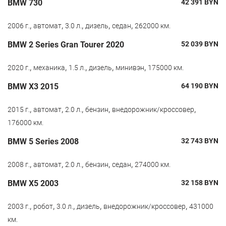
BMW 730
42 391
BYN
,
,
,
,
,
2006 г.
автомат
3.0 л.
дизель
седан
262000 км.
BMW 2 Series Gran Tourer 2020
52 039
BYN
,
,
,
,
,
2020 г.
механика
1.5 л.
дизель
минивэн
175000 км.
BMW X3 2015
64 190
BYN
,
,
,
,
,
2015 г.
автомат
2.0 л.
бензин
внедорожник/кроссовер
176000 км.
BMW 5 Series 2008
32 743
BYN
,
,
,
,
,
2008 г.
автомат
2.0 л.
бензин
седан
274000 км.
BMW X5 2003
32 158
BYN
,
,
,
,
,
2003 г.
робот
3.0 л.
дизель
внедорожник/кроссовер
431000
км.