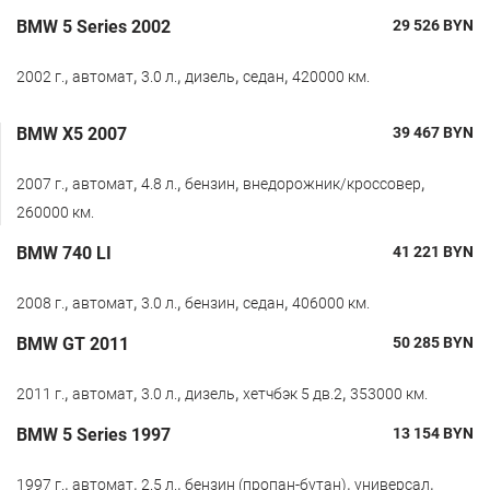
BMW 5 Series 2002
29 526
BYN
,
,
,
,
,
2002 г.
автомат
3.0 л.
дизель
седан
420000 км.
BMW X5 2007
39 467
BYN
,
,
,
,
,
2007 г.
автомат
4.8 л.
бензин
внедорожник/кроссовер
260000 км.
BMW 740 LI
41 221
BYN
,
,
,
,
,
2008 г.
автомат
3.0 л.
бензин
седан
406000 км.
BMW GT 2011
50 285
BYN
,
,
,
,
,
2011 г.
автомат
3.0 л.
дизель
хетчбэк 5 дв.2
353000 км.
BMW 5 Series 1997
13 154
BYN
,
,
,
,
,
1997 г.
автомат
2.5 л.
бензин (пропан-бутан)
универсал