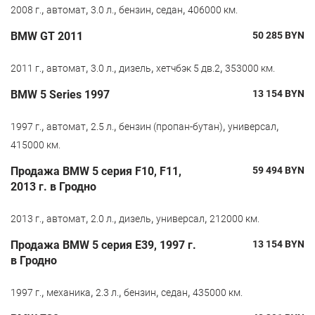
,
,
,
,
,
2008 г.
автомат
3.0 л.
бензин
седан
406000 км.
BMW GT 2011
50 285
BYN
,
,
,
,
,
2011 г.
автомат
3.0 л.
дизель
хетчбэк 5 дв.2
353000 км.
BMW 5 Series 1997
13 154
BYN
,
,
,
,
,
1997 г.
автомат
2.5 л.
бензин (пропан-бутан)
универсал
415000 км.
Продажа BMW 5 серия F10, F11,
59 494
BYN
2013 г. в Гродно
,
,
,
,
,
2013 г.
автомат
2.0 л.
дизель
универсал
212000 км.
Продажа BMW 5 серия E39, 1997 г.
13 154
BYN
в Гродно
,
,
,
,
,
1997 г.
механика
2.3 л.
бензин
седан
435000 км.