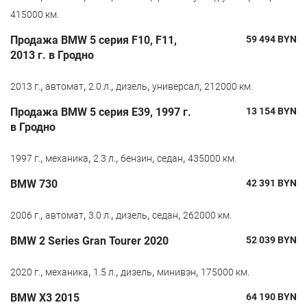
415000 км.
Продажа BMW 5 серия F10, F11,
59 494
BYN
2013 г. в Гродно
,
,
,
,
,
2013 г.
автомат
2.0 л.
дизель
универсал
212000 км.
Продажа BMW 5 серия E39, 1997 г.
13 154
BYN
в Гродно
,
,
,
,
,
1997 г.
механика
2.3 л.
бензин
седан
435000 км.
BMW 730
42 391
BYN
,
,
,
,
,
2006 г.
автомат
3.0 л.
дизель
седан
262000 км.
BMW 2 Series Gran Tourer 2020
52 039
BYN
,
,
,
,
,
2020 г.
механика
1.5 л.
дизель
минивэн
175000 км.
BMW X3 2015
64 190
BYN