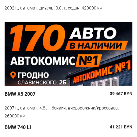
,
,
,
,
,
2002 г.
автомат
дизель
3.0 л.
седан
420000 км.
BMW X5 2007
39 467
BYN
,
,
,
,
,
2007 г.
автомат
4.8 л.
бензин
внедорожник/кроссовер
260000 км.
BMW 740 LI
41 221
BYN