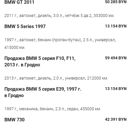
BMW GT 2011
50 285
BYN
,
,
,
,
,
2011 г.
автомат
дизель
3.0 л.
хетчбэк 5 дв.2
353000 км.
BMW 5 Series 1997
13 154
BYN
,
,
,
,
,
1997 г.
автомат
бензин (пропан-бутан)
2.5 л.
универсал
415000 км.
Продажа BMW 5 серия F10, F11,
59 494
BYN
2013 г. в Гродно
,
,
,
,
,
2013 г.
автомат
дизель
2.0 л.
универсал
212000 км.
Продажа BMW 5 серия E39, 1997 г.
13 154
BYN
в Гродно
,
,
,
,
,
1997 г.
механика
бензин
2.3 л.
седан
435000 км.
BMW 730
42 391
BYN