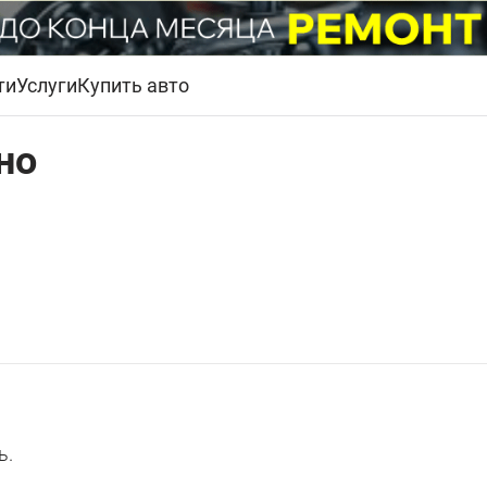
ти
Услуги
Купить авто
но
ь.