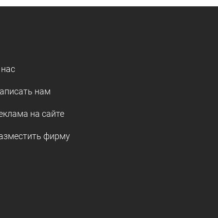
 нас
аписать нам
еклама на сайте
азместить фирму