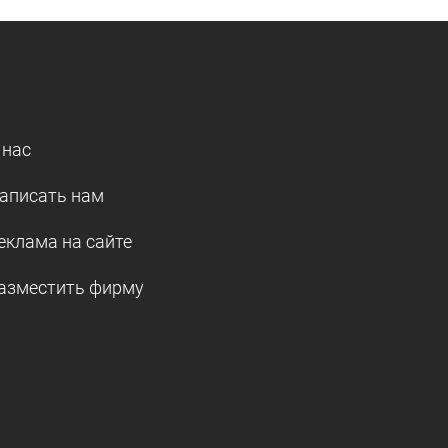
 нас
аписать нам
еклама на сайте
азместить фирму