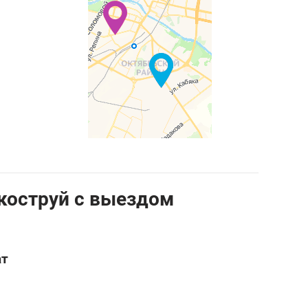
коструй с выездом
ат