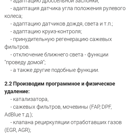
- адаптацию дроссельной заслонки;
- адаптация датчика угла положения рулевого
колеса;
- адаптацию датчиков дождя, света и т.п.;
- адаптацию круиз-контроля;
- принудительную регенерацию сажевых
фильтров.
- отключение ближнего света - функции
"проведу домой";
- а также другие подобные функции.
2.2 Производим программное и физическое
удаление:
- катализатора,
- сажевых фильтров, мочевины (FAP, DPF,
AdBlue т.д.);
- клапана рециркуляции отработавших газов
(ЕGR, AGR);