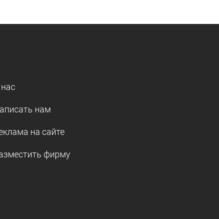
 нас
аписать нам
еклама на сайте
азместить фирму