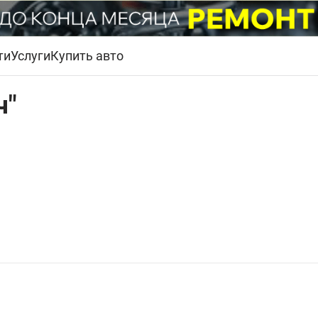
ти
Услуги
Купить авто
ч"