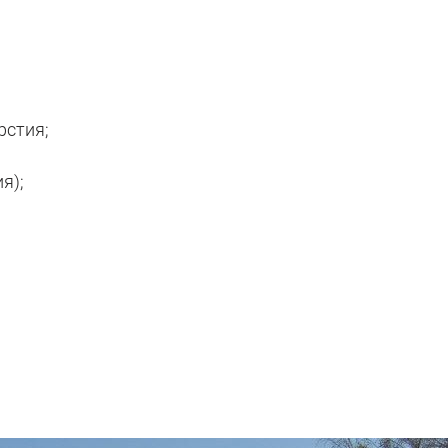
рстия;
я);