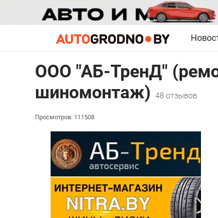
Новос
ООО "АБ-ТренД" (рем
шиномонтаж)
48 отзывов
Просмотров: 111508