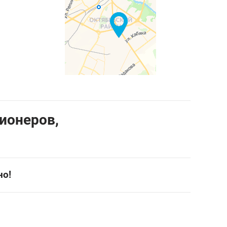
ционеров,
но!