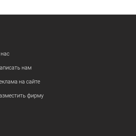
 нас
аписать нам
еклама на сайте
азместить фирму