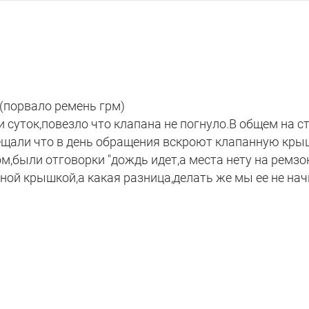
(порвало ремень грм)
 суток,повезло что клапана не погнуло.В общем на с
щали что в день обращения вскроют клапанную кры
м,были отговорки "дождь идет,а места нету на ремзон
ной крышкой,а какая разница,делать же мы ее не нач