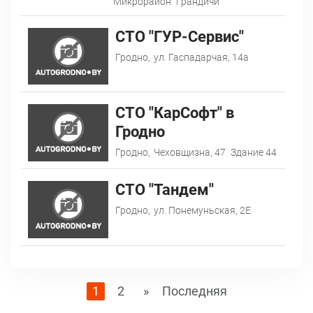
Микрорайон "Грандичи"
СТО "ГУР-Сервис"
Гродно,
ул. Гаспадарчая, 14а
СТО "КарСофт" в
Гродно
Гродно,
Чеховщизна, 47
Здание 44
СТО "Тандем"
Гродно,
ул. Понемуньская, 2Е
1
2
»
Последняя