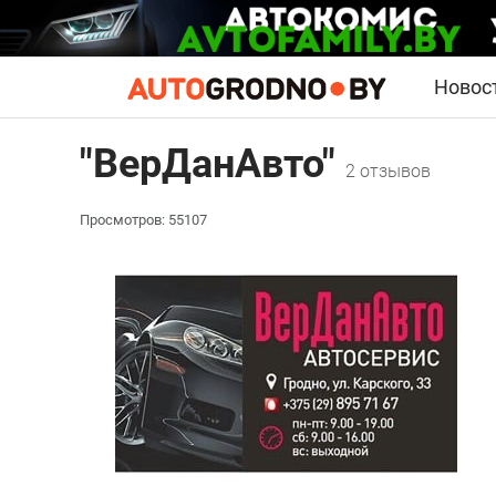
Новос
"ВерДанАвто"
2 отзывов
Просмотров: 55107