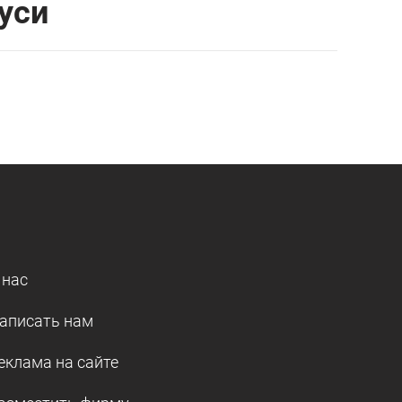
уси
 нас
аписать нам
еклама на сайте