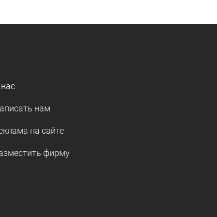
 нас
аписать нам
еклама на сайте
азместить фирму