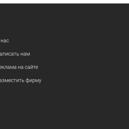
 нас
аписать нам
еклама на сайте
азместить фирму