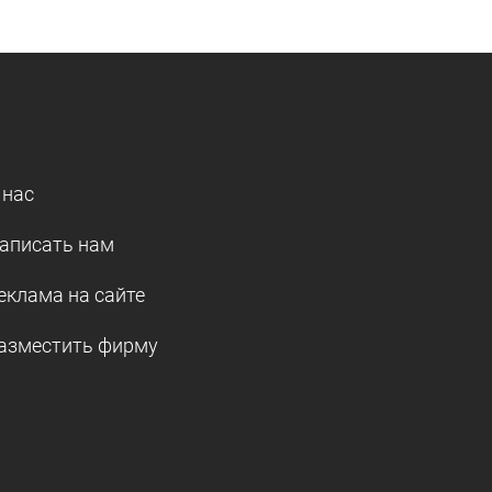
 нас
аписать нам
еклама на сайте
азместить фирму