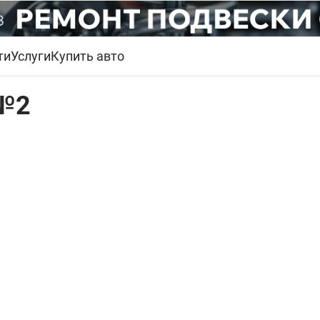
ти
Услуги
Купить авто
 №2