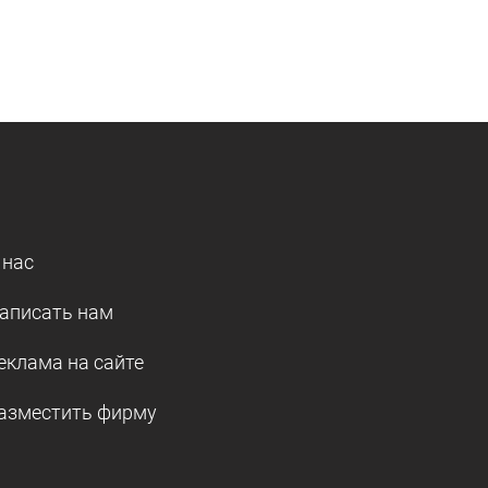
 нас
аписать нам
еклама на сайте
азместить фирму