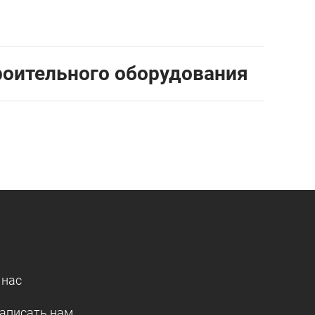
роительного оборудования
 нас
аписать нам