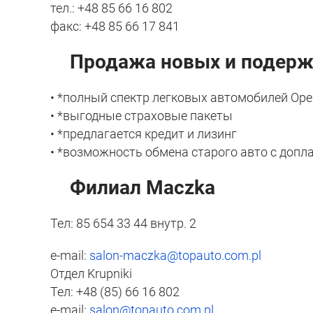
тел.: +48 85 66 16 802
факс: +48 85 66 17 841
Продажа новых и подержа
• *полный спектр легковых автомобилей Ope
• *выгодные страховые пакеты
• *предлагается кредит и лизинг
• *возможность обмена старого авто с допл
Филиал Maczka
Тел: 85 654 33 44 внутр. 2
e-mail:
salon-maczka@topauto.com.pl
Отдел Krupniki
Тел: +48 (85) 66 16 802
e-mail:
salon@topauto.com.pl