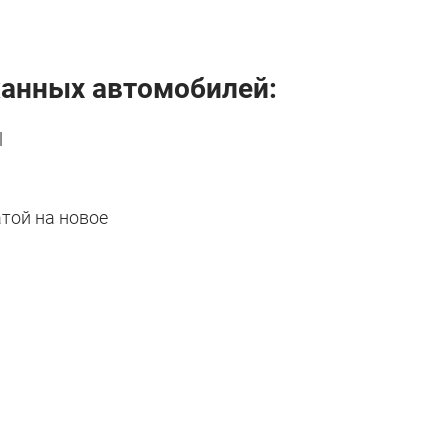
нных автомобилей:
l
атой на новое