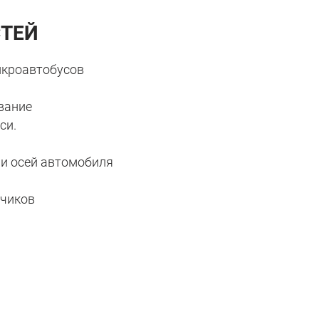
ТЕЙ
икроавтобусов
вание
си.
 и осей автомобиля
тчиков