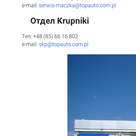
e-mail:
serwis-maczka@topauto.com.pl
Отдел Krupniki
Тел: +48 (85) 66 16 802
e-mail:
skp@topauto.com.pl