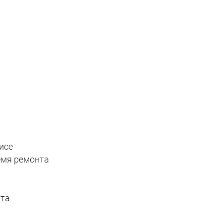
исе
емя ремонта
нта