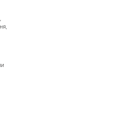
,
ня,
ли
и