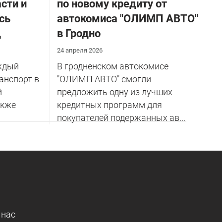
сти и
по новому кредиту от
сь
автокомиса "ОЛИМП АВТО"
д
в Гродно
24 апреля 2026
аждый
В гродненском автокомисе
анспорт в
"ОЛИМП АВТО" смогли
й
предложить одну из лучших
акже
кредитных программ для
покупателей подержанных ав...
 нас