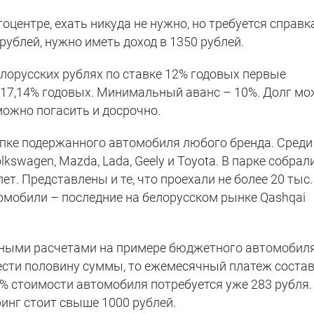
центре, ехать никуда не нужно, но требуется справк
рублей, нужно иметь доход в 1350 рублей.
елорусских рублях по ставке 12% годовых первые
т 17,14% годовых. Минимальный аванс – 10%. Долг м
 можно погасить и досрочно.
пке подержанного автомобиля любого бренда. Среди
Volkswagen, Mazda, Lada, Geely и Toyota. В парке собрал
ет. Представлены и те, что проехали не более 20 тыс.
томобили – последние на белорусском рынке Qashqai
рными расчетами на примере бюджетного автомобиля
внести половину суммы, то ежемесячный платеж соста
0% стоимости автомобиля потребуется уже 283 рубля.
инг стоит свыше 1000 рублей.