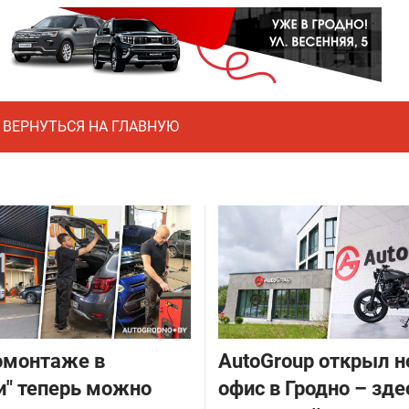
ВЕРНУТЬСЯ НА ГЛАВНУЮ
омонтаже в
AutoGroup открыл 
и" теперь можно
офис в Гродно – зде