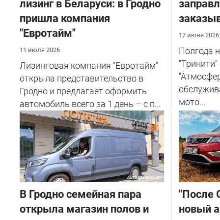
лизинг в Беларуси: в Гродно
заправл
пришла компания
заказыв
"Евротайм"
17 июня 2026
Полгода н
11 июля 2026
"Тринити
Лизинговая компания "Евротайм"
"Атмосфер
открыла представительство в
обслужив
Гродно и предлагает оформить
мото...
автомобиль всего за 1 день – с п...
В Гродно семейная пара
"После G
открыла магазин полов и
новый а