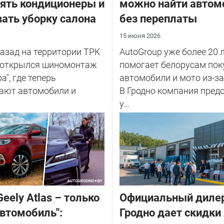
ять кондиционеры и
можно найти автом
ать уборку салона
без переплаты
15 июня 2026
азад на территории ТРК
AutoGroup уже более 20 
" открылся шиномонтаж
помогает белорусам пок
а", где теперь
автомобили и мото из-за
ают автомобили и
В Гродно компания пред
у...
eely Atlas – только
Официальный дилер
втомобиль":
Гродно дает скидки