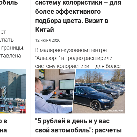
обиль
систему колористики – для
более эффективного
подбора цвета. Визит в
Китай
лет
упать
12 июня 2026
 границы.
В малярно-кузовном центре
ставлена
"Альфорт" в Гродно расширили
систему колористики – для более
точного подбора оттенков доп...
 в
"5 рублей в день и у вас
 на
свой автомобиль": расчеты