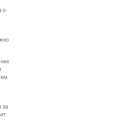
а о
ожно
 них
и
 км.
 за
вит