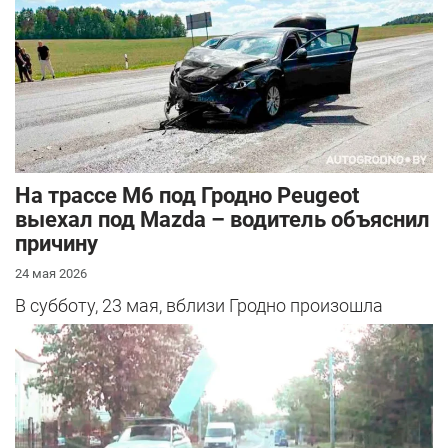
На трассе М6 под Гродно Peugeot
выехал под Mazda – водитель объяснил
причину
24 мая 2026
В субботу, 23 мая, вблизи Гродно произошла
серьезная авария – столкнулись Mazda и
Peugeot. Читатель АвтоГродно поделился...