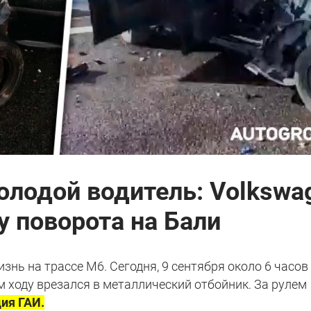
олодой водитель: Volkswa
 поворота на Бали
знь на трассе М6. Сегодня, 9 сентября около 6 часов
м ходу врезался в металлический отбойник. За рулем
ия ГАИ.