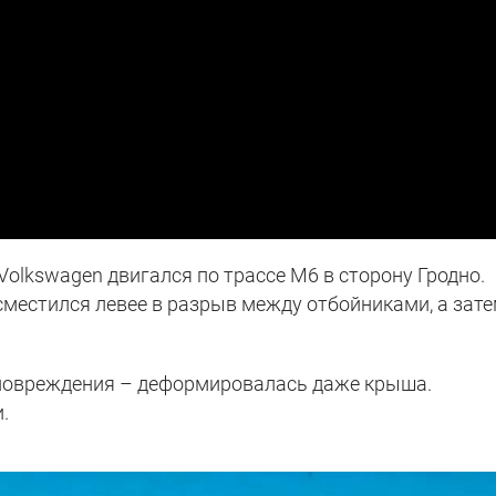
Volkswagen двигался по трассе М6 в сторону Гродно.
 сместился левее в разрыв между отбойниками, а зат
повреждения – деформировалась даже крыша.
.