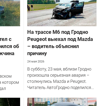
На трассе М6 под Гродно
тел с
Peugeot выехал под Mazda
рился об
– водитель объяснил
ужчина
причину
24 мая 2026
В субботу, 23 мая, вблизи Гродно
произошла серьезная авария –
евском
столкнулись Mazda и Peugeot.
в котором
Читатель АвтоГродно поделился...
дал