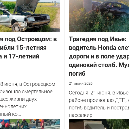
я под Островцом: в
Трагедия под Ивье:
ибли 15-летняя
водитель Honda сле
 и 17-летний
дороги и в поле уда
одинокий столб. М
погиб
28 июня, в Островецком
21 июня 2026
роизошло смертельное
Сегодня, 21 июня, в Ивь
шее жизни двух
районе произошло ДТП, 
еннолетних.
погиб водитель и постра
ный ко...
пассажир.