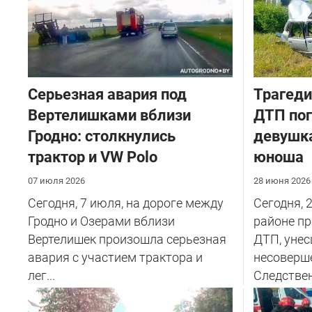
Серьезная авария под
Трагеди
Вертелишками вблизи
ДТП пог
Гродно: столкнулись
девушка
трактор и VW Polo
юноша
07 июля 2026
28 июня 2026
Сегодня, 7 июля, на дороге между
Сегодня, 
Гродно и Озерами вблизи
районе п
Вертелишек произошла серьезная
ДТП, унес
авария с участием трактора и
несоверш
лег...
Следствен