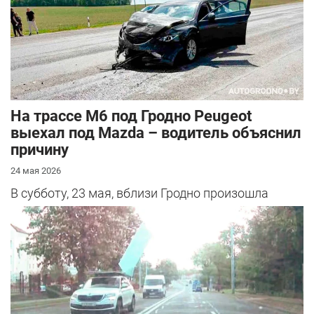
На трассе М6 под Гродно Peugeot
выехал под Mazda – водитель объяснил
причину
24 мая 2026
В субботу, 23 мая, вблизи Гродно произошла
серьезная авария – столкнулись Mazda и
Peugeot. Читатель АвтоГродно поделился...