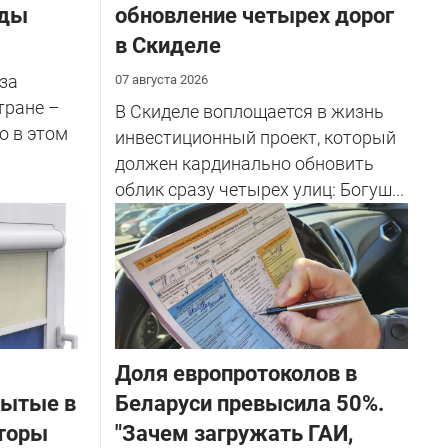
оды
обновление четырех дорог
в Скиделе
за
07 августа 2026
тране –
В Скиделе воплощается в жизнь
о в этом
инвестиционный проект, который
должен кардинально обновить
облик сразу четырех улиц: Богуш...
Доля европротоколов в
бытые в
Беларуси превысила 50%.
торы
"Зачем загружать ГАИ,