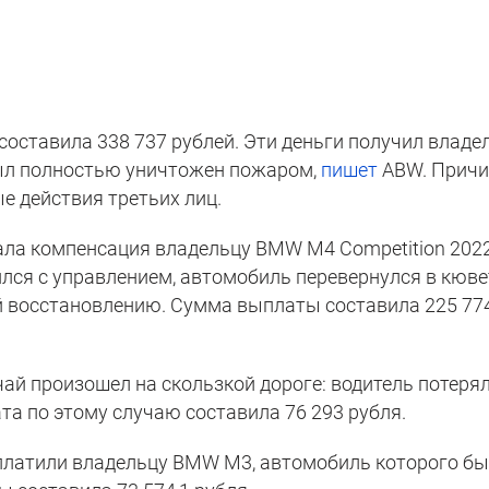
оставила 338 737 рублей. Эти деньги получил владе
ыл полностью уничтожен пожаром,
пишет
ABW. Прич
е действия третьих лиц.
ала компенсация владельцу BMW M4 Competition 202
ился с управлением, автомобиль перевернулся в кюве
 восстановлению. Сумма выплаты составила 225 774
ай произошел на скользкой дороге: водитель потеря
та по этому случаю составила 76 293 рубля.
платили владельцу BMW M3, автомобиль которого б