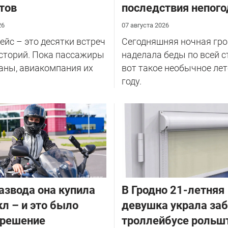
тов
последствия непог
26
07 августа 2026
йс – это десятки встреч
Сегодняшняя ночная гро
сторий. Пока пассажиры
наделала беды по всей с
аны, авиакомпания их
вот такое необычное лет
году.
азвода она купила
В Гродно 21-летняя
л – и это было
девушка украла за
 решение
троллейбусе рольш