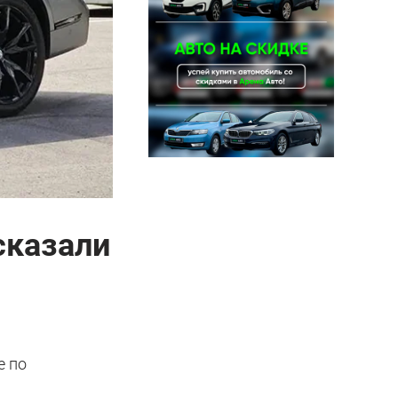
сказали
е по