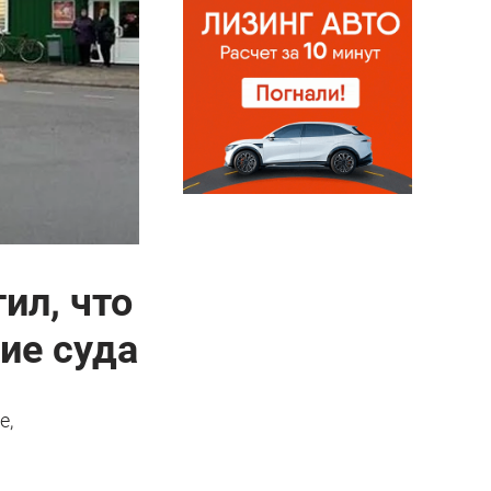
ил, что
ие суда
е,