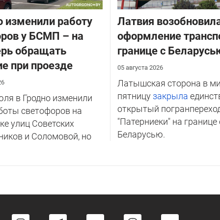
о изменили работу
Латвия возобновил
ров у БСМП – на
оформление трансп
ерь обращать
границе с Беларусь
е при проезде
05 августа 2026
Латышская сторона в м
26
пятницу
закрыла
единст
юля в Гродно изменили
открытый погранперехо
боты светофоров на
"Патерниеки" на границе 
ке улиц Советских
Беларусью.
иков и Соломовой, но