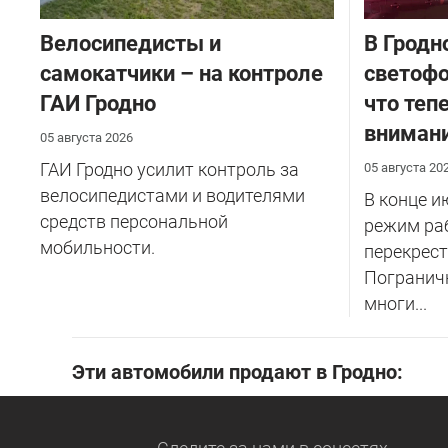
Велосипедисты и
В Гродн
самокатчики – на контроле
светофо
ГАИ Гродно
что теп
внимани
05 августа 2026
ГАИ Гродно усилит контроль за
05 августа 20
велосипедистами и водителями
В конце и
средств персональной
режим ра
мобильности.
перекрест
Пограничн
многи...
Эти автомобили продают в Гродно: