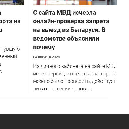
а
С сайта МВД исчезла
орта на
онлайн-проверка запрета
ю
на выезд из Беларуси. В
ведомстве объяснили
почему
инувшую
венный
04 августа 2026
д
Из личного кабинета на сайте МВД
с
исчез сервис, с помощью которого
можно было проверить, действует
ли в отношении человек...