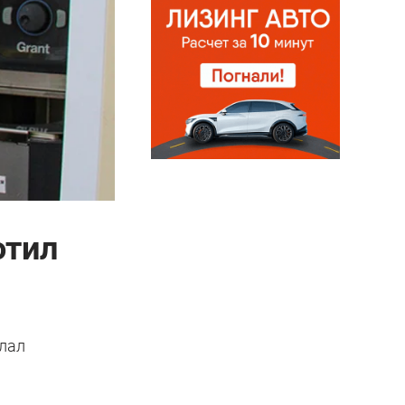
отил
елал