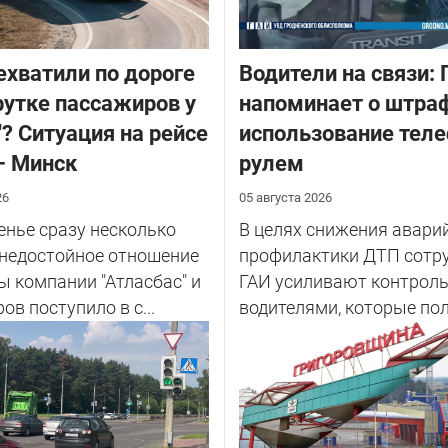
ехватили по дороге
Водители на связи: 
утке пассажиров у
напоминает о штраф
"? Ситуация на рейсе
использование теле
– Минск
рулем
26
05 августа 2026
енье сразу несколько
В целях снижения авари
 недостойное отношение
профилактики ДТП сотр
ы компании "Атласбас" и
ГАИ усиливают контроль
ов поступило в с...
водителями, которые по
теле...