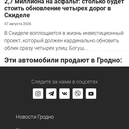
2,7 миллиона на асфальт: столько будет
стоить обновление четырех дорог в
Скиделе
07 августа 2026
В Скиделе воплощается в жизнь инвестиционный
проект, который должен кардинально обновить
облик сразу четырех улиц: Богуш...
Эти автомобили продают в Гродно:
Следите за нами
в соцсетях
Новости Гродно