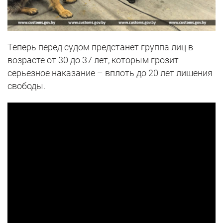
Теперь перед судом предстанет группа лиц в
возрасте от 30 до 37 лет, которым грозит
серьезное наказание – вплоть до 20 лет лишения
свободы.