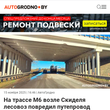
15 ноября 2025 | 16:46
| АвтоГродно
На трассе М6 возле Скиделя
лесовоз повредил путепровод