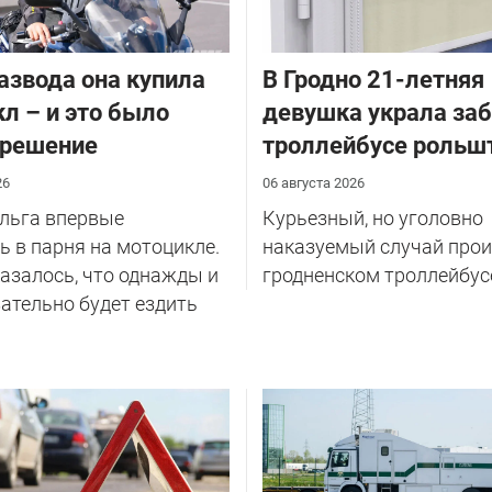
азвода она купила
В Гродно 21-летняя
л – и это было
девушка украла за
 решение
троллейбусе рольш
26
06 августа 2026
Ольга впервые
Курьезный, но уголовно
 в парня на мотоцикле.
наказуемый случай прои
казалось, что однажды и
гродненском троллейбус
ательно будет ездить