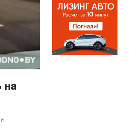
 на
 и