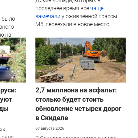
Дикие лошади, которых в
последнее время все
чаще
замечали
у оживленной трассы
о было
М6, переехали в новое место.
зного
но на
ичников
руси:
2,7 миллиона на асфальт:
руют
столько будет стоить
оды
обновление четырех дорог
в Скиделе
за
07 августа 2026
тране –