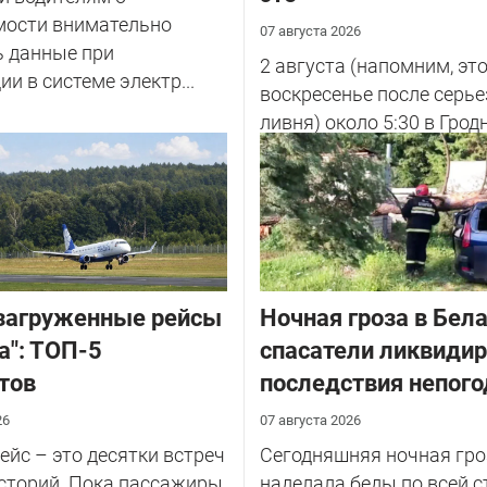
мости внимательно
07 августа 2026
ь данные при
2 августа (напомним, эт
ии в системе электр...
воскресенье после серье
ливня) около 5:30 в Грод
улице Советских Погран
у...
загруженные рейсы
Ночная гроза в Бела
а": ТОП-5
спасатели ликвиди
тов
последствия непог
26
07 августа 2026
йс – это десятки встреч
Сегодняшняя ночная гро
сторий. Пока пассажиры
наделала беды по всей с