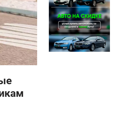
ные
чикам