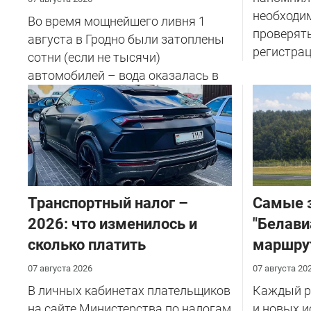
необходи
Во время мощнейшего ливня 1
проверят
августа в Гродно были затоплены
регистрац
сотни (если не тысячи)
автомобилей – вода оказалась в
салоне...
Транспортный налог –
Самые 
2026: что изменилось и
"Белави
сколько платить
маршру
07 августа 2026
07 августа 20
В личных кабинетах плательщиков
Каждый ре
на сайте Министерства по налогам
и новых и