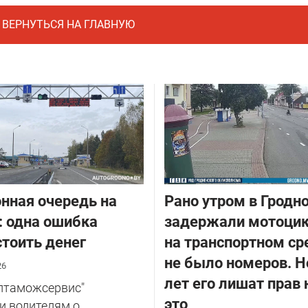
ВЕРНУТЬСЯ НА ГЛАВНУЮ
нная очередь на
Рано утром в Гродн
: одна ошибка
задержали мотоцик
тоить денег
на транспортном ср
не было номеров. Н
26
лет его лишат прав 
елтаможсервис"
это
и водителям о