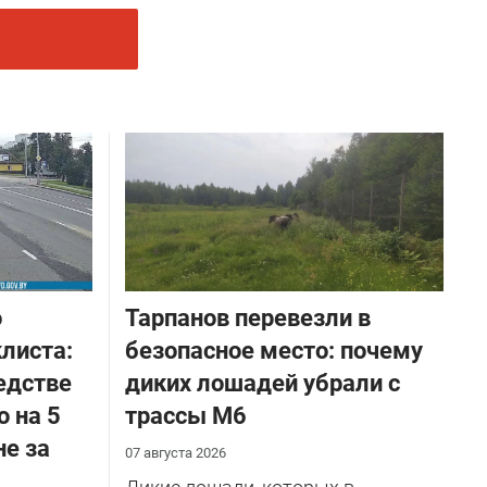
о
Тарпанов перевезли в
листа:
безопасное место: почему
едстве
диких лошадей убрали с
о на 5
трассы М6
не за
07 августа 2026