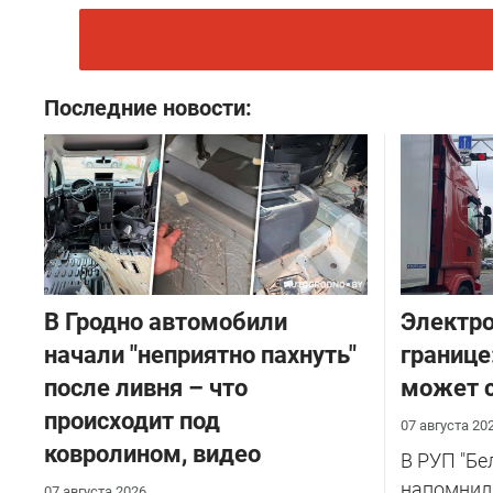
Последние новости:
В Гродно автомобили
Электро
начали "неприятно пахнуть"
границе
после ливня – что
может с
происходит под
07 августа 20
ковролином, видео
В РУП "Б
напомнил
07 августа 2026