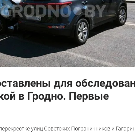
оставлены для обследова
кой в Гродно. Первые
а перекрестке улиц Советских Пограничников и Гагари