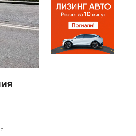
ния
на