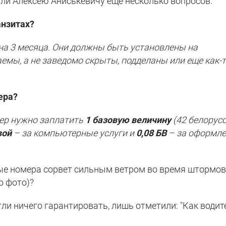
ли Алексею Аниськевичу еще несколько вопросов.
анзитах?
а 3 месяца. Они должны быть установлены на
емы, а не заведомо скрыты, подделаны или еще как-
ера?
мер нужно заплатить
1 базовую величину
(42 белорус
вой
– за компьютерные услуги и
0,08 БВ
– за оформл
жные номера сорвет сильным ветром во время штормо
о фото)?
гли ничего гарантировать, лишь отметили: "Как водит