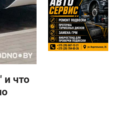
 и что
но