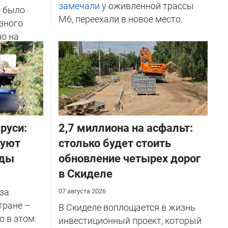
замечали
у оживленной трассы
о было
М6, переехали в новое место.
зного
но на
ичников
руси:
2,7 миллиона на асфальт:
руют
столько будет стоить
оды
обновление четырех дорог
в Скиделе
за
07 августа 2026
тране –
В Скиделе воплощается в жизнь
о в этом
инвестиционный проект, который