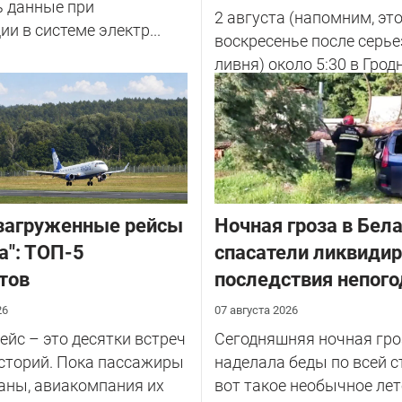
ь данные при
2 августа (напомним, эт
ии в системе электр...
воскресенье после серье
ливня) около 5:30 в Грод
улице Советских Погран
у...
загруженные рейсы
Ночная гроза в Бела
а": ТОП-5
спасатели ликвиди
тов
последствия непог
26
07 августа 2026
йс – это десятки встреч
Сегодняшняя ночная гро
сторий. Пока пассажиры
наделала беды по всей с
аны, авиакомпания их
вот такое необычное лет