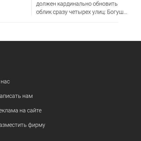
должен кардинально обновить
облик сразу четырех улиц: Богуш...
 нас
аписать нам
еклама на сайте
азместить фирму