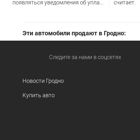
появляться уведомления об упла...
считает.
Эти автомобили продают в Гродно:
Следите за нами
в соцсетях
Новости Гродно
Купить авто