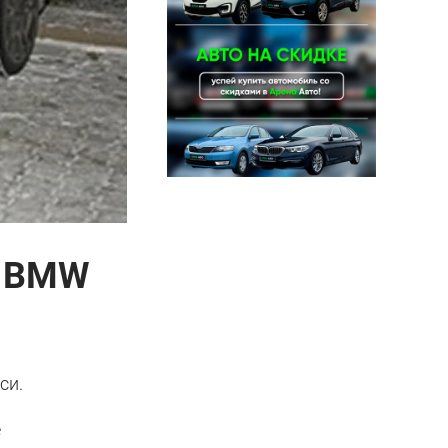
а BMW
си.
е