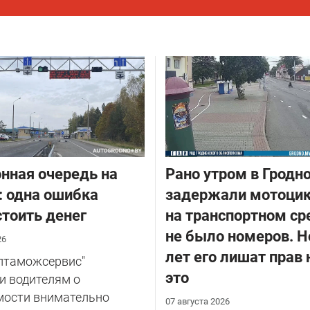
нная очередь на
Рано утром в Гродн
: одна ошибка
задержали мотоцик
тоить денег
на транспортном ср
не было номеров. Н
26
лет его лишат прав 
елтаможсервис"
это
и водителям о
мости внимательно
07 августа 2026