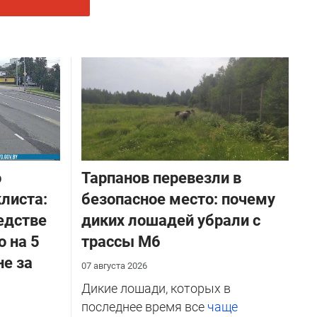
о
Тарпанов перевезли в
листа:
безопасное место: почему
едстве
диких лошадей убрали с
о на 5
трассы М6
не за
07 августа 2026
Дикие лошади, которых в
последнее время все
чаще