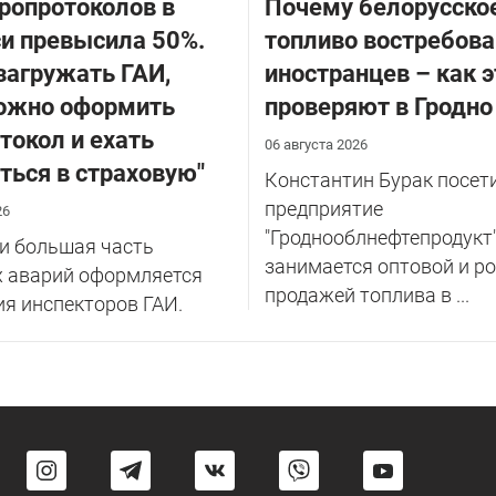
ропротоколов в
Почему белорусско
и превысила 50%.
топливо востребова
загружать ГАИ,
иностранцев – как э
можно оформить
проверяют в Гродно
токол и ехать
06 августа 2026
ться в страховую"
Константин Бурак посет
предприятие
26
"Гроднооблнефтепродукт"
и большая часть
занимается оптовой и р
 аварий оформляется
продажей топлива в ...
ия инспекторов ГАИ.