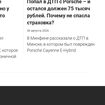
е
​Попал в ДТП с Porsche – и
но у
остался должен 75 тысяч
то
рублей. Почему не спасла
страховка?
06 августа 2026
ил
В Минфине рассказали о ДТП в
Минске, в котором был поврежден
, которое
Porsche Cayenne E-Hybrid.
озничной