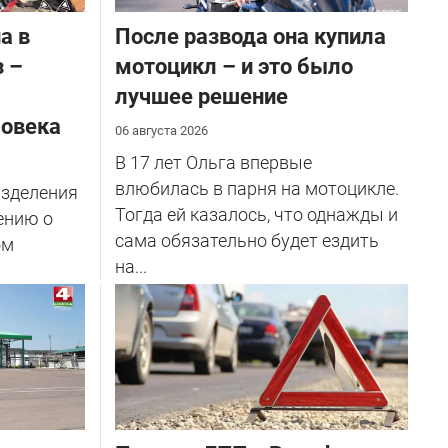
а в
После развода она купила
з –
мотоцикл – и это было
лучшее решение
ловека
06 августа 2026
В 17 лет Ольга впервые
влюбилась в парня на мотоцикле.
азделения
Тогда ей казалось, что однажды и
ению о
сама обязательно будет ездить
ом
на...