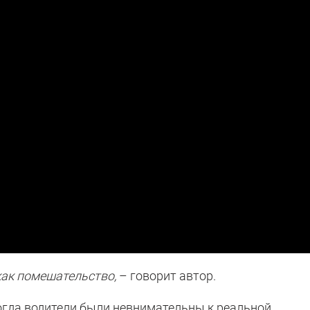
как помешательство,
– говорит автор.
 когда водители были невнимательны к реальной