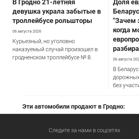
В Гродно 21-летняя
Доля ев
девушка украла забытые в
Беларус
троллейбусе рольшторы
"Зачем 
когда 
06 августа 2026
европро
Курьезный, но уголовно
разбира
наказуемый случай произошел в
гродненском троллейбусе № 8.
06 августа 20
В Беларус
дорожных
без участ
Эти автомобили продают в Гродно:
Следите за нами
в соцсетях