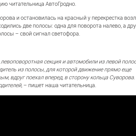
цию читательница АвтоГродно.
ворова и остановилась на красный у перекрестка воз
ходились две полосы: одна для поворота налево, а др
олосы – свой сигнал светофора.
 левоповоротная секция и автомобили из левой поло
дитель из полосы, для которой движение прямо еще
, вдруг поехал вперед, в сторону кольца Суворова.
одителей,
– пишет наша читательница.