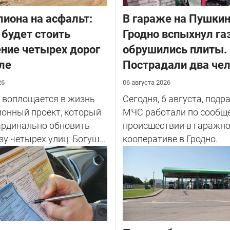
лиона на асфальт:
В гараже на Пушкин
 будет стоить
Гродно вспыхнул га
ние четырех дорог
обрушились плиты.
ле
Пострадали два че
26
06 августа 2026
 воплощается в жизнь
Сегодня, 6 августа, подр
онный проект, который
МЧС работали по сообщ
ардинально обновить
происшествии в гаражн
зу четырех улиц: Богуш...
кооперативе в Гродно.