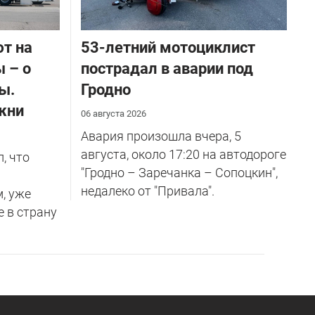
ют на
53-летний мотоциклист
 – о
пострадал в аварии под
ы.
Гродно
жни
06 августа 2026
Авария произошла вчера, 5
августа, около 17:20 на автодороге
, что
"Гродно – Заречанка – Сопоцкин",
недалеко от "Привала".
м, уже
е в страну