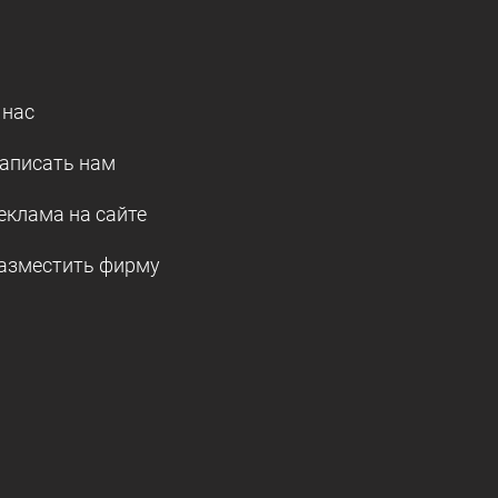
 нас
аписать нам
еклама на сайте
азместить фирму