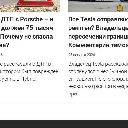
 ДТП с Porsche – и
Все Tesla отправля
 должен 75 тысяч
рентген? Владельцы
 Почему не спасла
пересечении границ
ка?
Комментарий тамо
26
06 августа 2026
 рассказали о ДТП в
Владелец Tesla рассказал
 котором был поврежден
столкнулся с необычной
ayenne E-Hybrid.
ситуацией. По его слова
несколько раз при въезд
при...