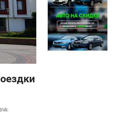
поездки
tnik