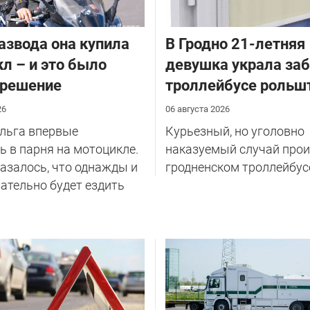
азвода она купила
В Гродно 21-летняя
л – и это было
девушка украла за
 решение
троллейбусе рольш
26
06 августа 2026
Ольга впервые
Курьезный, но уголовно
 в парня на мотоцикле.
наказуемый случай прои
казалось, что однажды и
гродненском троллейбус
ательно будет ездить