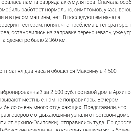
агоралась лампа разряда аккумулятора. Сначала осо
томобиль работает нормально, симптомов, указываю
ля и в целом машины, нет. В последующем начала
оверил тестером, понял, что проблема в генераторе: 
това, остановились на заправке переночевать, уже у
На одометре было 2 360 км.
онт занял два часа и обошёлся Максиму в 4 500
забронированный за 2 500 руб. гостевой дом в Архипо
называют местные, нам не понравилась. Вечером
м было очень много отдыхающих. Представили, что
Из разговоров с отдыхающими узнали о гостевом доме 
ти от Архипо-Осиповки), отправились туда. По дороге
Гебиусские водопады, до которых пешком чуть более