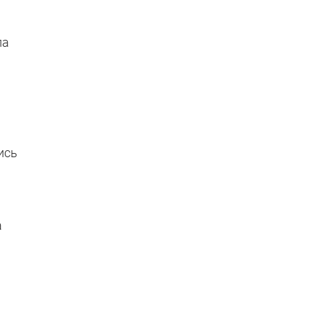
ла
ись
а
а