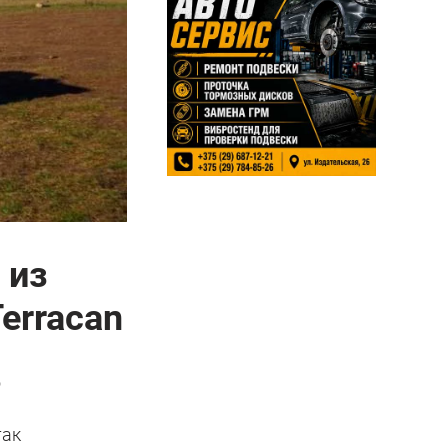
 из
erracan
о
так