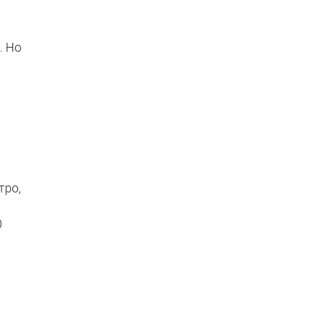
. Но
и
тро,
0