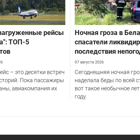
загруженные рейсы
Ночная гроза в Бела
а": ТОП-5
спасатели ликвиди
тов
последствия непог
26
07 августа 2026
йс – это десятки встреч
Сегодняшняя ночная гро
сторий. Пока пассажиры
наделала беды по всей с
аны, авиакомпания их
вот такое необычное лет
году.