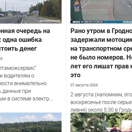
нная очередь на
Рано утром в Гродн
: одна ошибка
задержали мотоцик
тоить денег
на транспортном ср
не было номеров. Н
26
лет его лишат прав 
елтаможсервис"
это
и водителям о
мости внимательно
07 августа 2026
ь данные при
2 августа (напомним, эт
ии в системе электр...
воскресенье после серье
ливня) около 5:30 в Грод
улице Советских Погран
у...