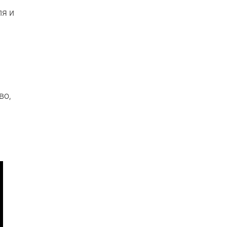
ля и
во,