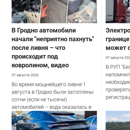
В Гродно автомобили
Электро
начали "неприятно пахнуть"
границе
после ливня – что
может с
происходит под
07 августа 20
ковролином, видео
В РУП "Б
напомнил
07 августа 2026
необходи
Во время мощнейшего ливня 1
проверят
августа в Гродно были затоплены
регистрац
сотни (если не тысячи)
автомобилей – вода оказалась в
салоне...