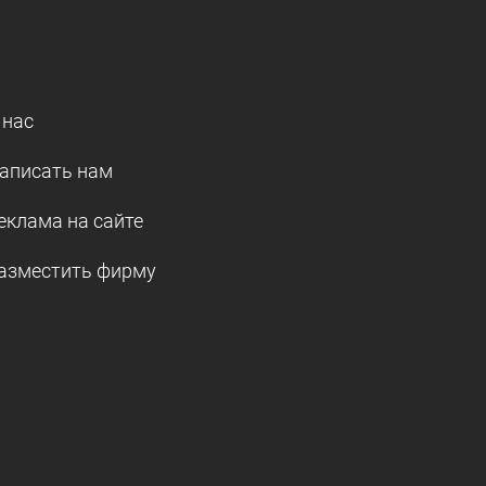
 нас
аписать нам
еклама на сайте
азместить фирму