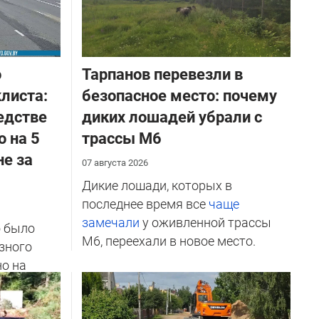
о
Тарпанов перевезли в
листа:
безопасное место: почему
едстве
диких лошадей убрали с
о на 5
трассы М6
не за
07 августа 2026
Дикие лошади, которых в
последнее время все
чаще
замечали
у оживленной трассы
о было
М6, переехали в новое место.
зного
но на
ичников