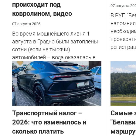
происходит под
07 августа 20
ковролином, видео
В РУП "Б
напомнил
07 августа 2026
необходи
Во время мощнейшего ливня 1
проверят
августа в Гродно были затоплены
регистрац
сотни (если не тысячи)
автомобилей – вода оказалась в
салоне...
Транспортный налог –
Самые 
2026: что изменилось и
"Белави
сколько платить
маршру