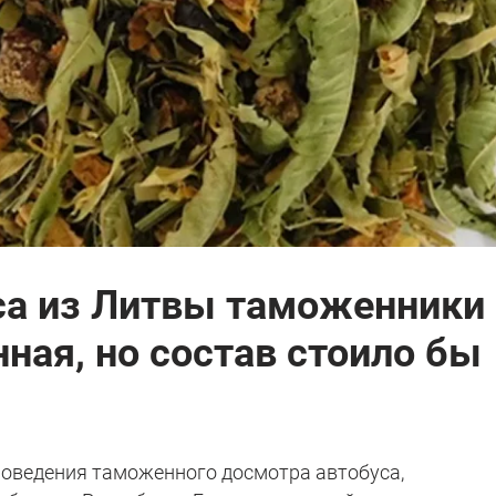
са из Литвы таможенники
нная, но состав стоило бы
роведения таможенного досмотра автобуса,