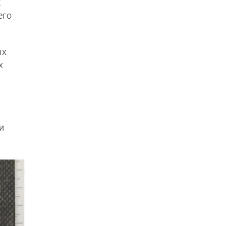
к
его
ых
х
и