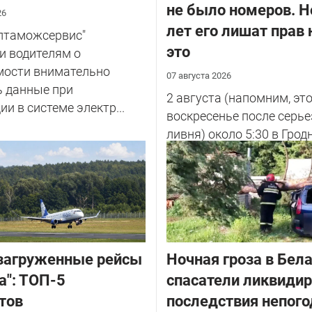
не было номеров. Н
26
лет его лишат прав 
елтаможсервис"
это
и водителям о
мости внимательно
07 августа 2026
ь данные при
2 августа (напомним, эт
ии в системе электр...
воскресенье после серье
ливня) около 5:30 в Грод
улице Советских Погран
у...
загруженные рейсы
Ночная гроза в Бела
а": ТОП-5
спасатели ликвиди
тов
последствия непог