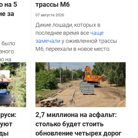
о на 5
трассы М6
не за
07 августа 2026
Дикие лошади, которых в
последнее время все
чаще
замечали
у оживленной трассы
о было
М6, переехали в новое место.
зного
но на
ичников
руси:
2,7 миллиона на асфальт:
руют
столько будет стоить
оды
обновление четырех дорог