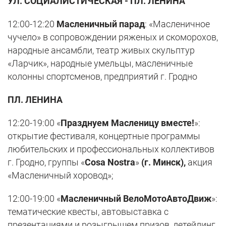
УЛ. СОЦИАЛИСТИЧЕСКАЯ - ПЛ. ЛЕНИНА
12:00-12:20
Масленичный парад
: «Масленичное
чучело» в сопровождении ряженых и скоморохов,
народные ансамбли, театр живых скульптур
«Ларчик», народные умельцы, масленичные
колонны спортсменов, предприятий г. Гродно
ПЛ. ЛЕНИНА
12:20-19:00 «
Празднуем Масленицу вместе!
»:
открытие фестиваля, концертные программы
любительских и профессиональных коллективов
г. Гродно, группы «
Cosa Nostra
»
(г. Минск),
акция
«Масленичный хоровод»;
12:00-19:00 «
Масленичный ВелоМотоАвтоДвиж
»:
тематические квесты, автовыставка с
презентациями и розыгрышем призов, детейлинг