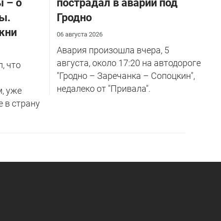
 – о
пострадал в аварии под
ы.
Гродно
жни
06 августа 2026
Авария произошла вчера, 5
августа, около 17:20 на автодороге
, что
"Гродно – Заречанка – Сопоцкин",
недалеко от "Привала".
м, уже
е в страну