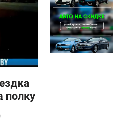
оездка
а полку
о