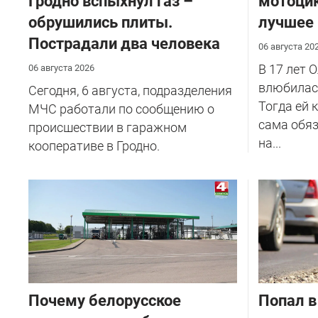
Гродно вспыхнул газ –
мотоцик
обрушились плиты.
лучшее
Пострадали два человека
06 августа 20
В 17 лет 
06 августа 2026
влюбилась
Сегодня, 6 августа, подразделения
Тогда ей 
МЧС работали по сообщению о
сама обяз
происшествии в гаражном
на...
кооперативе в Гродно.
Почему белорусское
​Попал в