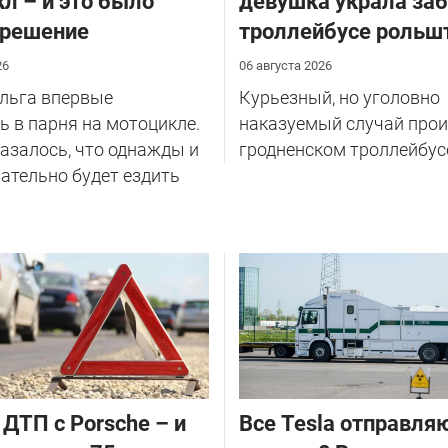
л – и это было
девушка украла за
 решение
троллейбусе рольш
26
06 августа 2026
Ольга впервые
Курьезный, но уголовно
 в парня на мотоцикле.
наказуемый случай прои
казалось, что однажды и
гродненском троллейбус
ательно будет ездить
 ДТП с Porsche – и
Все Tesla отправля