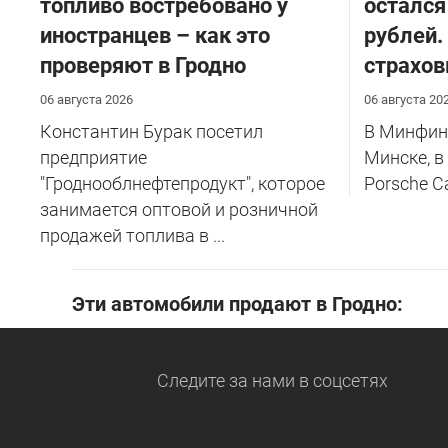
топливо востребовано у
остался
иностранцев – как это
рублей.
проверяют в Гродно
страхов
06 августа 2026
06 августа 20
Константин Бурак посетил
В Минфине
предприятие
Минске, в
"Гроднооблнефтепродукт", которое
Porsche C
занимается оптовой и розничной
продажей топлива в ...
Эти автомобили продают в Гродно:
Следите за нами
в соцсетях