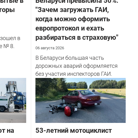
бытые в
Беларуси превысила 50%.
торы
"Зачем загружать ГАИ,
когда можно оформить
европротокол и ехать
разбираться в страховую"
зошел в
е № 8.
06 августа 2026
В Беларуси большая часть
дорожных аварий оформляется
без участия инспекторов ГАИ.
ют на
53-летний мотоциклист