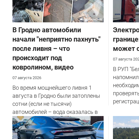
В Гродно автомобили
Электро
начали "неприятно пахнуть"
границе
после ливня – что
может с
происходит под
07 августа 20
ковролином, видео
В РУП "Б
напомнил
07 августа 2026
необходи
Во время мощнейшего ливня 1
проверят
августа в Гродно были затоплены
регистрац
сотни (если не тысячи)
автомобилей – вода оказалась в
салоне...