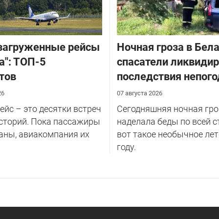
загруженные рейсы
Ночная гроза в Бела
а": ТОП-5
спасатели ликвиди
тов
последствия непог
26
07 августа 2026
йс – это десятки встреч
Сегодняшняя ночная гро
сторий. Пока пассажиры
наделала беды по всей с
аны, авиакомпания их
вот такое необычное лет
году.