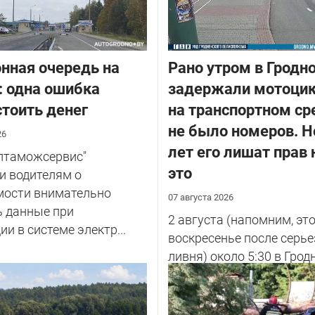
нная очередь на
Рано утром в Гродн
: одна ошибка
задержали мотоцик
тоить денег
на транспортном ср
не было номеров. Н
26
лет его лишат прав 
елтаможсервис"
это
и водителям о
мости внимательно
07 августа 2026
ь данные при
2 августа (напомним, эт
ии в системе электр...
воскресенье после серье
ливня) около 5:30 в Грод
улице Советских Погран
у...