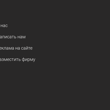
 нас
аписать нам
еклама на сайте
азместить фирму