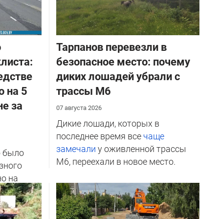
о
Тарпанов перевезли в
листа:
безопасное место: почему
едстве
диких лошадей убрали с
о на 5
трассы М6
не за
07 августа 2026
Дикие лошади, которых в
последнее время все
чаще
замечали
у оживленной трассы
о было
М6, переехали в новое место.
зного
но на
ичников