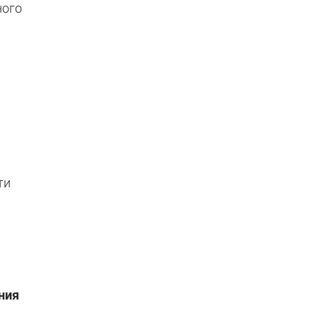
ного
я
ти
ния