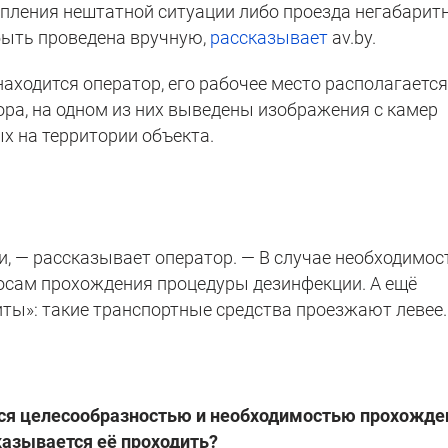
упления нештатной ситуации либо проезда негабарит
быть проведена вручную,
рассказывает
av.by.
находится оператор, его рабочее место располагаетс
ора, на одном из них выведены изображения с камер
 на территории объекта.
и, — рассказывает оператор. — В случае необходимос
осам прохождения процедуры дезинфекции. А ещё
ы»: такие транспортные средства проезжают левее.
тся целесообразностью и необходимостью прохожде
казывается её проходить?