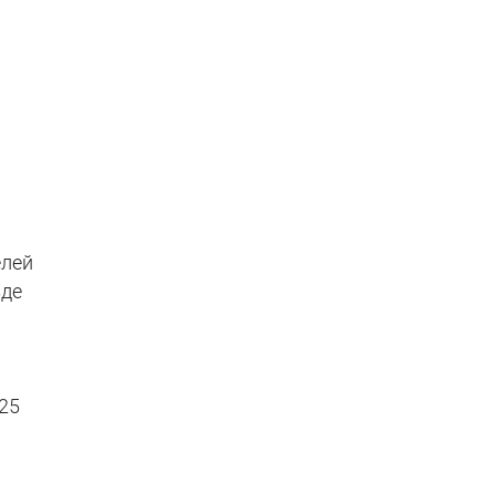
елей
зде
 25