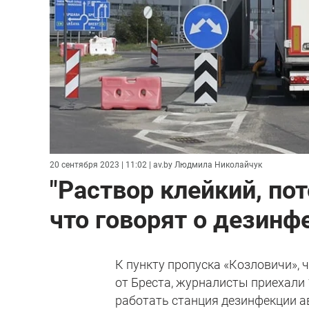
20 сентября 2023 | 11:02
| av.by Людмила Николайчук
"Раствор клейкий, по
что говорят о дезинф
К пункту пропуска «Козловичи», 
от Бреста, журналисты приехали 
работать станция дезинфекции а