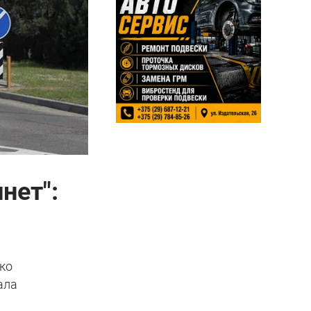
нет":
еко
ала