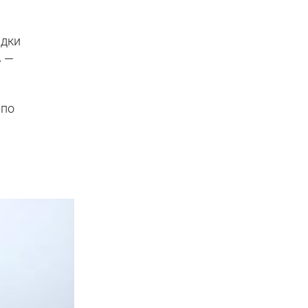
адки
ь —
 по