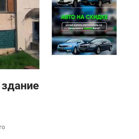
 здание
го