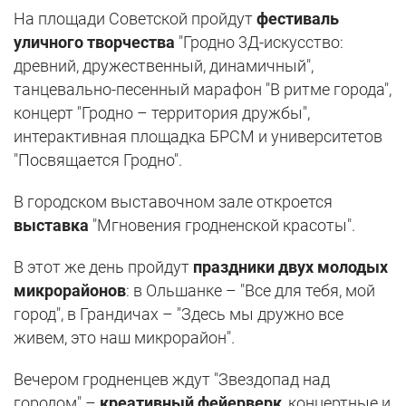
На площади Советской пройдут
фестиваль
уличного творчества
"Гродно 3Д-искусство:
древний, дружественный, динамичный",
танцевально-песенный марафон "В ритме города",
концерт "Гродно – территория дружбы",
интерактивная площадка БРСМ и университетов
"Посвящается Гродно".
В городском выставочном зале откроется
выставка
"Мгновения гродненской красоты".
В этот же день пройдут
праздники двух молодых
микрорайонов
: в Ольшанке – "Все для тебя, мой
город", в Грандичах – "Здесь мы дружно все
живем, это наш микрорайон".
Вечером гродненцев ждут "Звездопад над
городом" –
креативный фейерверк
, концертные и