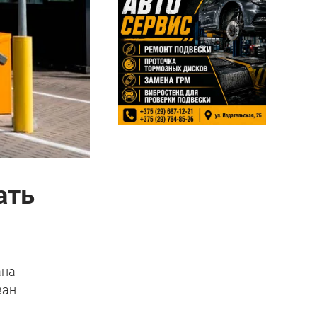
ать
ана
ван