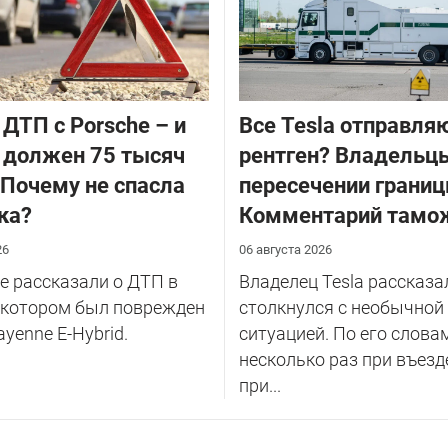
 ДТП с Porsche – и
Все Tesla отправля
 должен 75 тысяч
рентген? Владельцы
 Почему не спасла
пересечении границ
ка?
Комментарий тамо
26
06 августа 2026
 рассказали о ДТП в
Владелец Tesla рассказал
 котором был поврежден
столкнулся с необычной
ayenne E-Hybrid.
ситуацией. По его слова
несколько раз при въезд
при...