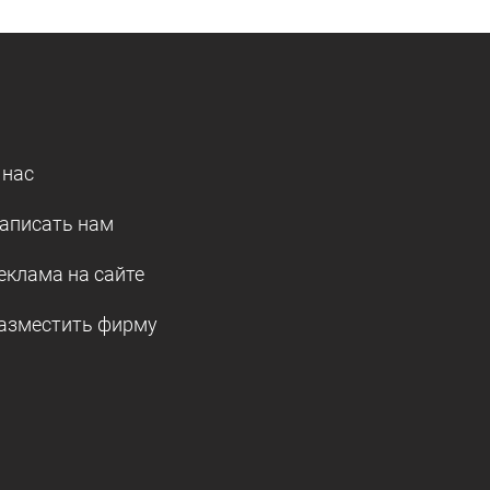
 нас
аписать нам
еклама на сайте
азместить фирму