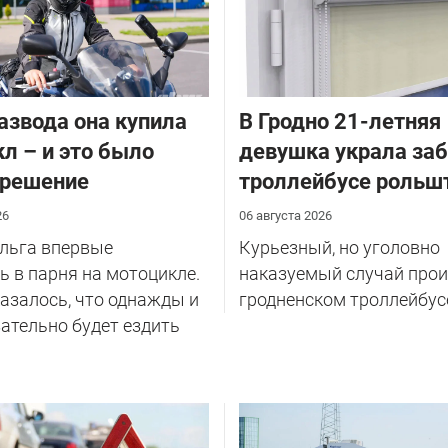
азвода она купила
В Гродно 21-летняя
л – и это было
девушка украла за
 решение
троллейбусе рольш
26
06 августа 2026
Ольга впервые
Курьезный, но уголовно
 в парня на мотоцикле.
наказуемый случай прои
казалось, что однажды и
гродненском троллейбус
ательно будет ездить