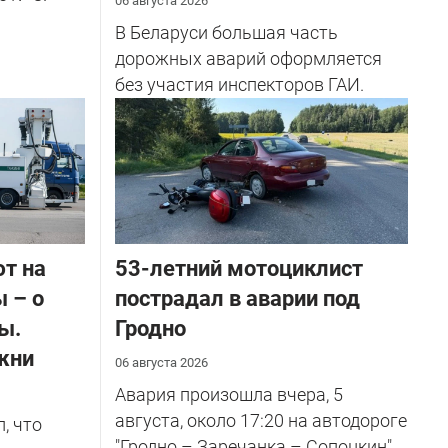
06 августа 2026
В Беларуси большая часть
дорожных аварий оформляется
без участия инспекторов ГАИ.
ют на
53-летний мотоциклист
 – о
пострадал в аварии под
ы.
Гродно
жни
06 августа 2026
Авария произошла вчера, 5
августа, около 17:20 на автодороге
, что
"Гродно – Заречанка – Сопоцкин",