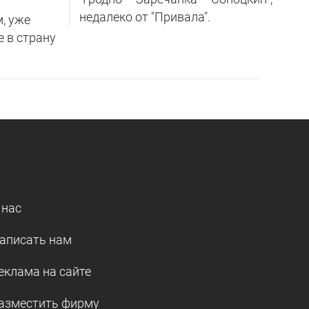
недалеко от "Привала".
м, уже
е в страну
 нас
аписать нам
еклама на сайте
азместить фирму