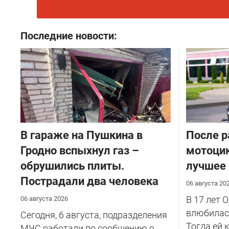
Последние новости:
В гараже на Пушкина в
После р
Гродно вспыхнул газ –
мотоцик
обрушились плиты.
лучшее
Пострадали два человека
06 августа 20
В 17 лет 
06 августа 2026
влюбилась
Сегодня, 6 августа, подразделения
Тогда ей 
МЧС работали по сообщению о