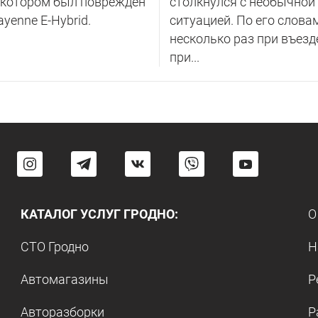
 котором был поврежден
столкнулся с необычной
ayenne E-Hybrid.
ситуацией. По его слова
несколько раз при въезд
при...
КАТАЛОГ УСЛУГ ГРОДНО:
О
СТО Гродно
Н
Автомагазины
Р
Авторазборки
Р