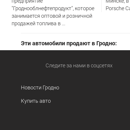
предприятие
Минске, в
"Гроднооблнефтепродукт", которое
Porsche C
занимается оптовой и розничной
продажей топлива в ...
Эти автомобили продают в Гродно:
Следите за нами
в соцсетях
Новости Гродно
Купить авто