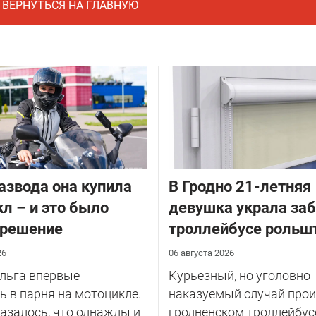
ВЕРНУТЬСЯ НА ГЛАВНУЮ
азвода она купила
В Гродно 21-летняя
л – и это было
девушка украла за
 решение
троллейбусе рольш
26
06 августа 2026
Ольга впервые
Курьезный, но уголовно
 в парня на мотоцикле.
наказуемый случай прои
казалось, что однажды и
гродненском троллейбус