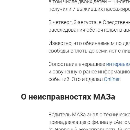
в том числе двоих детей – 14-ле
получили 7 выживших пассажиров
В четверг, 3 августа, в Следств
расследования обстоятельств ав
Известно, что обвиняемым по де
свободы вплоть до семи лет с лиш
Сопоставив вчерашнее
интервь
и озвученную ранее информацию
событий. Это и сделал
Onlíner
.
О неисправностях МАЗа
Водитель МАЗа знал о техническ
принадлежащего филиалу «Авто
(г. Червень). Неисправность был