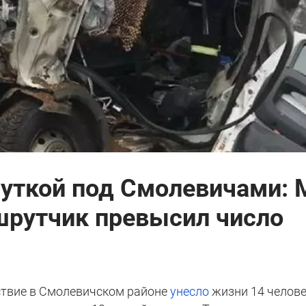
руткой под Смолевичами:
шрутчик превысил число
твие в Смолевичском районе
унесло
жизни 14 челове