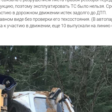
рукцию, поэтому эксплуатировать ТС было нельзя. Ср
астию в дорожном движении истек задолго до ДТП.
вном виде без проверки его техсостояния. (В автопа
а к участию в движении, еще 10 выпускали на линию 