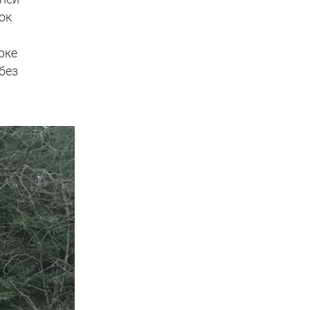
ок
рке
без