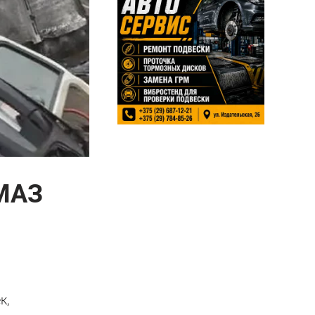
 МАЗ
к,