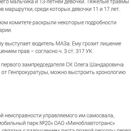
тнего мальчика и 13-летней девочки. Тяжелые травмы
 маршрутки, среди которых девочки 11 и 17 лет.
енном комитете раскрыли некоторые подробности
арии.
лу выступает водитель МАЗа. Ему грозит лишение
ением прав – согласно ч. 3 ст. 317 УК.
ю
первого зампредседателя СК Олега Шандаровича
 от Генпрокуратуры, можно выстроить хронологию
ой неисправности управляемого им самосвала,
мобильный парк №20» ОАО «Миноблавтотранс»
а связана с разрушением листа правой рессоры пере